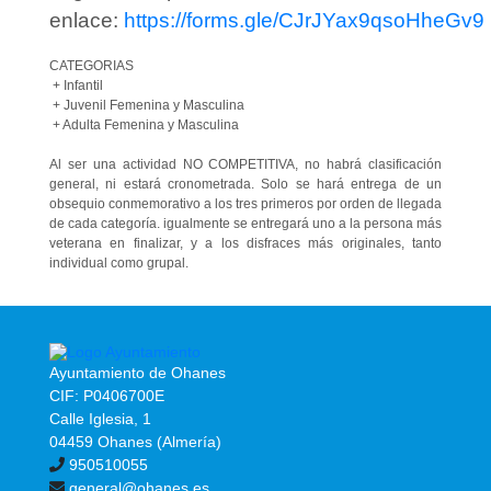
enlace:
https://forms.gle/CJrJYax9qsoHheGv9
CATEGORIAS
+ Infantil
+ Juvenil Femenina y Masculina
+ Adulta Femenina y Masculina
Al ser una actividad NO COMPETITIVA, no habrá clasificación
general, ni estará cronometrada. Solo se hará entrega de un
obsequio conmemorativo a los tres primeros por orden de llegada
de cada categoría. igualmente se entregará uno a la persona más
veterana en finalizar, y a los disfraces más originales, tanto
individual como grupal.
Ayuntamiento de Ohanes
CIF: P0406700E
Calle Iglesia, 1
04459 Ohanes (Almería)
950510055
general@ohanes.es