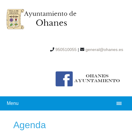
950510055
|
general@ohanes.es
Menu
Agenda