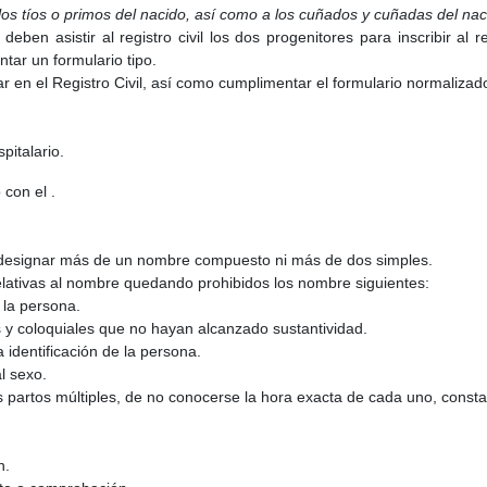
 los tíos o primos del nacido, así como a los cuñados y cuñadas del nac
en asistir al registro civil los dos progenitores para inscribir al r
tar un formulario tipo.
 en el Registro Civil, así como cumplimentar el formulario normalizad
italario.
con el .
designar más de un nombre compuesto ni más de dos simples.
elativas al nombre quedando prohibidos los nombre siguientes:
 la persona.
s y coloquiales que no hayan alcanzado sustantividad.
 identificación de la persona.
l sexo.
s partos múltiples, de no conocerse la hora exacta de cada uno, constar
n.