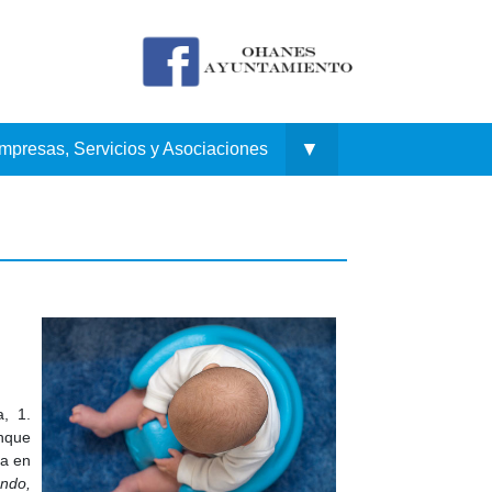
▼
mpresas, Servicios y Asociaciones
a, 1.
unque
ma en
undo,