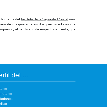
 la oficina del
Instituto de la Seguridad Social
más
ario de cualquiera de los dos, pero si solo uno de
te impreso y el certificado de empadronamiento, que
rfil del ...
tante
tratante
dadanos
ilias