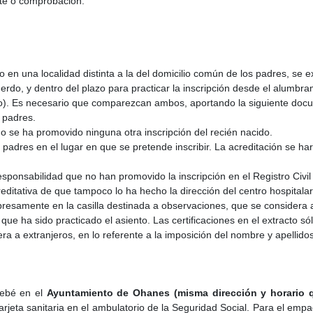
rte o comprobación.
en una localidad distinta a la del domicilio común de los padres, se ex
do, y dentro del plazo para practicar la inscripción desde el alumbr
no). Es necesario que comparezcan ambos, aportando la siguiente doc
 padres.
 no se ha promovido ninguna otra inscripción del recién nacido.
padres en el lugar en que se pretende inscribir. La acreditación se har
esponsabilidad que no han promovido la inscripción en el Registro Civil
itativa de que tampoco lo ha hecho la dirección del centro hospitalari
esamente en la casilla destinada a observaciones, que se considera a 
l que ha sido practicado el asiento. Las certificaciones en el extracto 
ra a extranjeros, en lo referente a la imposición del nombre y apellidos
ebé en el
Ayuntamiento de Ohanes (misma dirección y horario qu
tarjeta sanitaria en el ambulatorio de la Seguridad Social. Para el em