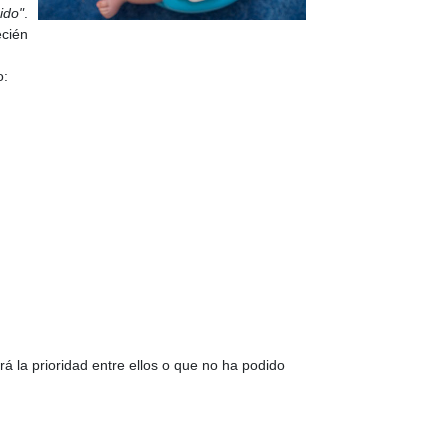
ido"
.
ecién
o:
á la prioridad entre ellos o que no ha podido