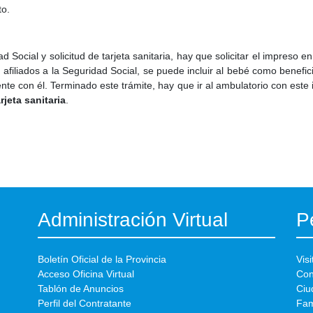
to.
d Social y solicitud de tarjeta sanitaria, hay que solicitar el impreso en
filiados a la Seguridad Social, se puede incluir al bebé como benefici
amente con él. Terminado este trámite, hay que ir al ambulatorio con es
arjeta sanitaria
.
Administración Virtual
Pe
Boletín Oficial de la Provincia
Visi
Acceso Oficina Virtual
Con
Tablón de Anuncios
Ciu
Perfil del Contratante
Fam