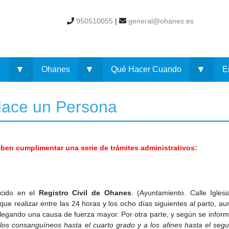
950510055
|
general@ohanes.es
▼
▼
▼
e
Ohanes
Qué Hacer Cuando
E
ace un Persona
eben cumplimentar una serie de trámites administrativos:
acido en el
Registro Civil de Ohanes
. (Ayuntamiento. Calle Iglesi
ue realizar entre las 24 horas y los ocho días siguientes al parto, a
alegando una causa de fuerza mayor. Por otra parte, y según se infor
"los consanguíneos hasta el cuarto grado y a los afines hasta el seg