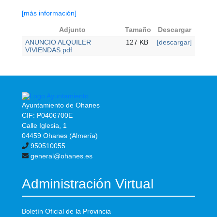
[más información]
Adjunto
Tamaño
Descargar
ANUNCIO ALQUILER
127 KB
[descargar]
VIVIENDAS.pdf
Ayuntamiento de Ohanes
CIF: P0406700E
Calle Iglesia, 1
04459 Ohanes (Almería)
950510055
general@ohanes.es
Administración Virtual
Boletín Oficial de la Provincia