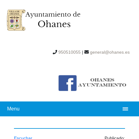
950510055
|
general@ohanes.es
Menu
Escuchar
Publicado: