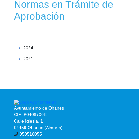
Normas en Trámite de
Aprobación
2024
2021
Ayuntamiento de Ohanes
CIF: P0406700E
Calle Iglesia, 1
04459 Ohanes (Almería)
950510055